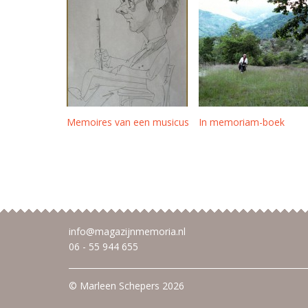
Memoires van een musicus
In memoriam-boek
info@magazijnmemoria.nl
06 - 55 944 655
© Marleen Schepers 2026