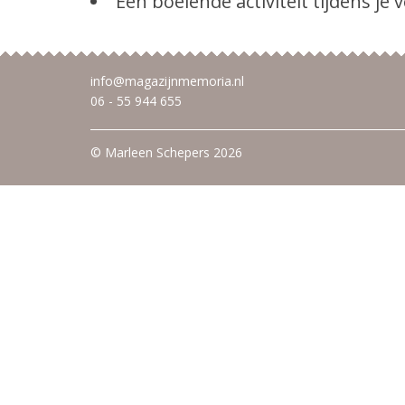
Een boeiende activiteit tijdens je v
info@magazijnmemoria.nl
06 - 55 944 655
© Marleen Schepers 2026